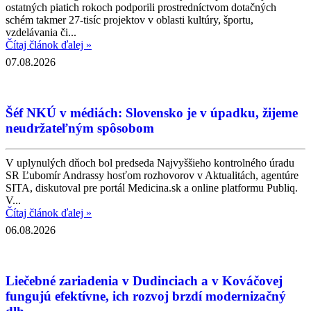
ostatných piatich rokoch podporili prostredníctvom dotačných
schém takmer 27-tisíc projektov v oblasti kultúry, športu,
vzdelávania či...
Čítaj článok ďalej »
07.08.2026
Šéf NKÚ v médiách: Slovensko je v úpadku, žijeme
neudržateľným spôsobom
V uplynulých dňoch bol predseda Najvyššieho kontrolného úradu
SR Ľubomír Andrassy hosťom rozhovorov v Aktualitách, agentúre
SITA, diskutoval pre portál Medicina.sk a online platformu Publiq.
V...
Čítaj článok ďalej »
06.08.2026
Liečebné zariadenia v Dudinciach a v Kováčovej
fungujú efektívne, ich rozvoj brzdí modernizačný