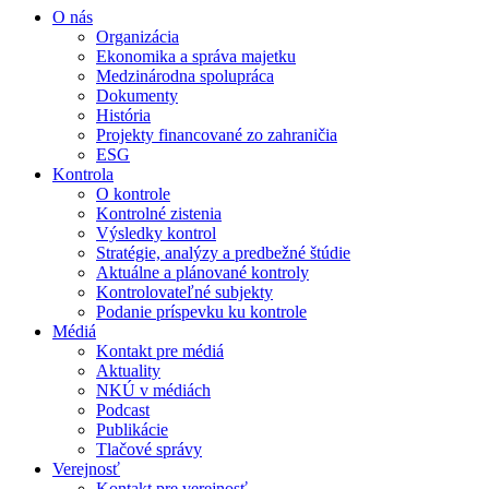
O nás
Organizácia
Ekonomika a správa majetku
Medzinárodna spolupráca
Dokumenty
História
Projekty financované zo zahraničia
ESG
Kontrola
O kontrole
Kontrolné zistenia
Výsledky kontrol
Stratégie, analýzy a predbežné štúdie
Aktuálne a plánované kontroly
Kontrolovateľné subjekty
Podanie príspevku ku kontrole
Médiá
Kontakt pre médiá
Aktuality
NKÚ v médiách
Podcast
Publikácie
Tlačové správy
Verejnosť
Kontakt pre verejnosť