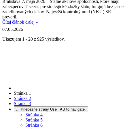
Bratislava 7. mája 2026 – Štátne akciové spoločnosti, ktoré majú
zabezpečovať servis pre strategické zložky štátu, fungujú bez jasne
zadefinovaných cieľov. Najvyšší kontrolný úrad (NKÚ) SR
preveril...
Čítaj článok ďalej »
07.05.2026
Ukazujem 1 - 20 z 925 výsledkov.
Stránka
1
Stránka
2
Stránka
3
...
Priebežné strany Use TAB to navigate.
Stránka
4
Stránka
5
Stránka
6