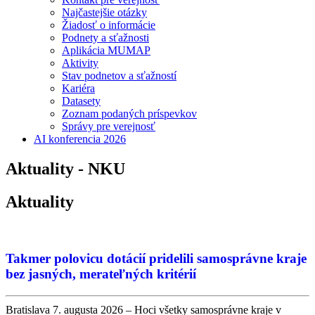
Najčastejšie otázky
Žiadosť o informácie
Podnety a sťažnosti
Aplikácia MUMAP
Aktivity
Stav podnetov a sťažností
Kariéra
Datasety
Zoznam podaných príspevkov
Správy pre verejnosť
AI konferencia 2026
Aktuality - NKU
Aktuality
Takmer polovicu dotácií pridelili samosprávne kraje
bez jasných, merateľných kritérií
Bratislava 7. augusta 2026 – Hoci všetky samosprávne kraje v