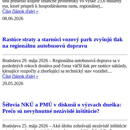
únii prinieslo krajine finančné prostriedky vo výške 25,6 miliardy
eur, ktoré prispeli k hospodárskemu rastu, regionálnej...
Čítaj článok ďalej »
08.06.2026
Rastúce straty a starnúci vozový park zvyšujú tlak
na regionálnu autobusovú dopravu
Bratislava 29. mája 2026 – Regionálna autobusová doprava sa v
posledných rokoch dostáva pod čoraz väčší tlak pre rastúce náklady,
klesajúce rozpočty a zhoršujúci sa technický stav vozidiel....
Čítaj článok ďalej »
29.05.2026
Šéfovia NKÚ a PMÚ v diskusii o výzvach dneška:
Prečo sú nevyhnutné nezávislé inštitúcie?
Bratislava 25. mája 2026 – Akú úlohu zohrávajú nezávislé inštitúcie