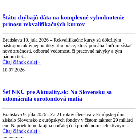
Štátu chýbajú dáta na komplexné vyhodnotenie
prínosu rekvalifikačných kurzov
Bratislava 10. júla 2026 – Rekvalifikačné kurzy sú dôležitým
nástrojom aktívnej politiky trhu práce, ktorý pomáha ľuďom získať
nové zručnosti, odborné vedomosti či pracovné návyky a tým
pádom tiež...
Čítaj článok ďalej »
10.07.2026
Šéf NKÚ pre Aktuality.sk: Na Slovensku sa
udomácnila eurofondová mafia
Bratislava 9. júla 2026 - Za 21 rokov členstva v Európskej únii
získalo Slovensko z európskych fondov v čistom takmer 29 miliárd
eur. Napriek tomu krajina naďalej čelí problémom s efektívnym...
Čítaj článok ďalej »