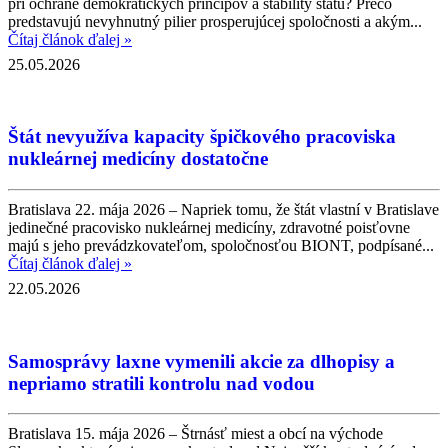
pri ochrane demokratických princípov a stability štátu? Prečo
predstavujú nevyhnutný pilier prosperujúcej spoločnosti a akým...
Čítaj článok ďalej »
25.05.2026
Štát nevyužíva kapacity špičkového pracoviska
nukleárnej medicíny dostatočne
Bratislava 22. mája 2026 – Napriek tomu, že štát vlastní v Bratislave
jedinečné pracovisko nukleárnej medicíny, zdravotné poisťovne
majú s jeho prevádzkovateľom, spoločnosťou BIONT, podpísané...
Čítaj článok ďalej »
22.05.2026
Samosprávy laxne vymenili akcie za dlhopisy a
nepriamo stratili kontrolu nad vodou
Bratislava 15. mája 2026 – Štrnásť miest a obcí na východe