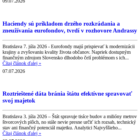
09.07.2026
Haciendy sú príkladom drzého rozkrádania a
zneužívania eurofondov, tvrdí v rozhovore Andrassy
Bratislava 7. júla 2026 - Eurofondy majú prispievať k modernizácii
krajiny a zvyšovaniu kvality života občanov. Napriek dostupným
finančným zdrojom Slovensko dlhodobo čelí problémom s ich...
Čítaj článok ďalej »
07.07.2026
Roztrieštené dáta bránia štátu efektívne spravovať
svoj majetok
Bratislava 3. júla 2026 – Štát spravuje tisíce budov a milióny metrov
štvorcových plôch, no stále nevie presne určiť ich rozsah, technický
stav ani finančný potenciál majetku. Analytici Najvyššieho...
Čítaj článok ďalej »