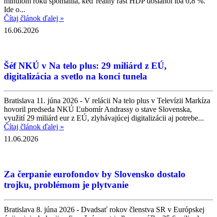
minulom roku spomalila, keď reálny rast HDP dosiahol iba 0,8 %.
Ide o...
Čítaj článok ďalej »
16.06.2026
Šéf NKÚ v Na telo plus: 29 miliárd z EÚ,
digitalizácia a svetlo na konci tunela
Bratislava 11. júna 2026 - V relácii Na telo plus v Televízii Markíza
hovoril predseda NKÚ Ľubomír Andrassy o stave Slovenska,
využití 29 miliárd eur z EÚ, zlyhávajúcej digitalizácii aj potrebe...
Čítaj článok ďalej »
11.06.2026
Za čerpanie eurofondov by Slovensko dostalo
trojku, problémom je plytvanie
Bratislava 8. júna 2026 - Dvadsať rokov členstva SR v Európskej