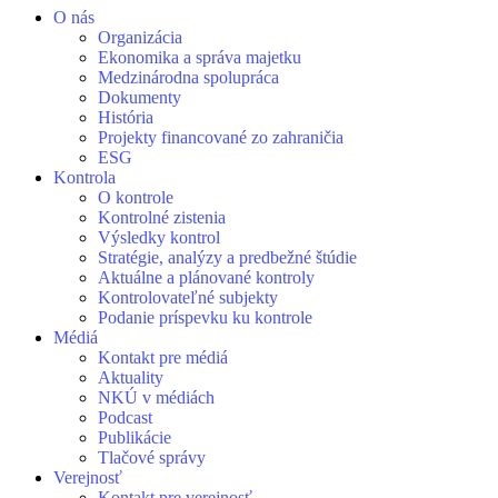
O nás
Organizácia
Ekonomika a správa majetku
Medzinárodna spolupráca
Dokumenty
História
Projekty financované zo zahraničia
ESG
Kontrola
O kontrole
Kontrolné zistenia
Výsledky kontrol
Stratégie, analýzy a predbežné štúdie
Aktuálne a plánované kontroly
Kontrolovateľné subjekty
Podanie príspevku ku kontrole
Médiá
Kontakt pre médiá
Aktuality
NKÚ v médiách
Podcast
Publikácie
Tlačové správy
Verejnosť
Kontakt pre verejnosť