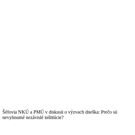
Šéfovia NKÚ a PMÚ v diskusii o výzvach dneška: Prečo sú
nevyhnutné nezávislé inštitúcie?