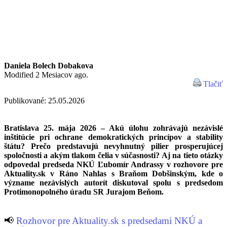
Daniela Bolech Dobakova
Modified 2 Mesiacov ago.
Tlačiť
Publikované: 25.05.2026
Bratislava 25. mája 2026 – Akú úlohu zohrávajú nezávislé
inštitúcie pri ochrane demokratických princípov a stability
štátu? Prečo predstavujú nevyhnutný pilier prosperujúcej
spoločnosti a akým tlakom čelia v súčasnosti? Aj na tieto otázky
odpovedal predseda NKÚ Ľubomír Andrassy v rozhovore pre
Aktuality.sk v Ráno Nahlas s Braňom Dobšinským, kde o
význame nezávislých autorít diskutoval spolu s predsedom
Protimonopolného úradu SR Jurajom Beňom.
📢
Rozhovor pre Aktuality.sk s predsedami NKÚ a