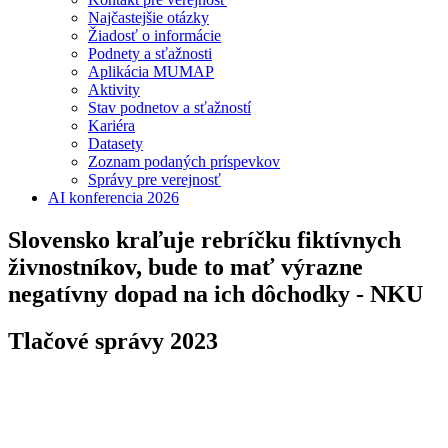
Najčastejšie otázky
Žiadosť o informácie
Podnety a sťažnosti
Aplikácia MUMAP
Aktivity
Stav podnetov a sťažností
Kariéra
Datasety
Zoznam podaných príspevkov
Správy pre verejnosť
AI konferencia 2026
Slovensko kraľuje rebríčku fiktívnych
živnostníkov, bude to mať výrazne
negatívny dopad na ich dôchodky - NKU
Tlačové správy 2023