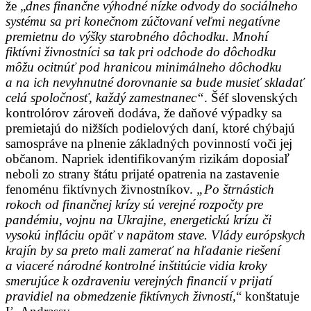
že „
dnes finančne výhodné nízke odvody do sociálneho
systému sa pri konečnom zúčtovaní veľmi negatívne
premietnu do výšky starobného dôchodku. Mnohí
fiktívni živnostníci sa tak pri odchode do dôchodku
môžu ocitnúť pod hranicou minimálneho dôchodku
a na ich nevyhnutné dorovnanie sa bude musieť skladať
celá spoločnosť, každý zamestnanec“
. Šéf slovenských
kontrolórov zároveň dodáva, že daňové výpadky sa
premietajú do nižších podielových daní, ktoré chýbajú
samospráve na plnenie základných povinností voči jej
občanom. Napriek identifikovaným rizikám doposiaľ
neboli zo strany štátu prijaté opatrenia na zastavenie
fenoménu fiktívnych živnostníkov.
„Po štrnástich
rokoch od finančnej krízy sú verejné rozpočty pre
pandémiu, vojnu na Ukrajine, energetickú krízu či
vysokú infláciu opäť v napätom stave. Vlády európskych
krajín by sa preto mali zamerať na hľadanie riešení
a viaceré národné kontrolné inštitúcie vidia kroky
smerujúce k ozdraveniu verejných financií v prijatí
pravidiel na obmedzenie fiktívnych živností,
“ konštatuje