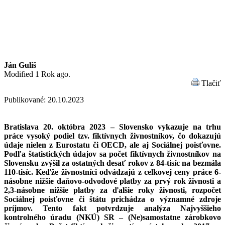
Ján Guliš
Modified 1 Rok ago.
Tlačiť
Publikované: 20.10.2023
Bratislava 20. októbra 2023 – Slovensko vykazuje na trhu
práce vysoký podiel tzv. fiktívnych živnostníkov, čo dokazujú
údaje nielen z Eurostatu či OECD, ale aj Sociálnej poisťovne.
Podľa štatistických údajov sa počet fiktívnych živnostníkov na
Slovensku zvýšil za ostatných desať rokov z 84-tisíc na bezmála
110-tisíc. Keďže živnostníci odvádzajú z celkovej ceny práce 6-
násobne nižšie daňovo-odvodové platby za prvý rok živnosti a
2,3-násobne nižšie platby za ďalšie roky živnosti, rozpočet
Sociálnej poisťovne či štátu prichádza o významné zdroje
príjmov. Tento fakt potvrdzuje analýza Najvyššieho
kontrolného úradu (NKÚ) SR – (Ne)samostatne zárobkovo