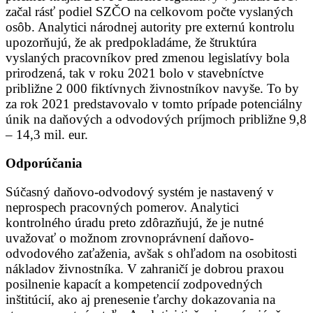
začal rásť podiel SZČO na celkovom počte vyslaných
osôb. Analytici národnej autority pre externú kontrolu
upozorňujú, že ak predpokladáme, že štruktúra
vyslaných pracovníkov pred zmenou legislatívy bola
prirodzená, tak v roku 2021 bolo v stavebníctve
približne 2 000 fiktívnych živnostníkov navyše. To by
za rok 2021 predstavovalo v tomto prípade potenciálny
únik na daňových a odvodových príjmoch približne 9,8
– 14,3 mil. eur.
Odporúčania
Súčasný daňovo-odvodový systém je nastavený v
neprospech pracovných pomerov. Analytici
kontrolného úradu preto zdôrazňujú, že je nutné
uvažovať o možnom zrovnoprávnení daňovo-
odvodového zaťaženia, avšak s ohľadom na osobitosti
nákladov živnostníka. V zahraničí je dobrou praxou
posilnenie kapacít a kompetencií zodpovedných
inštitúcií, ako aj prenesenie ťarchy dokazovania na