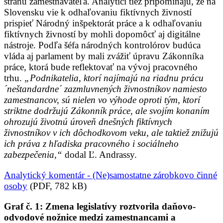
stranu zamestnávateľa. Analytici tiež pripomínajú, že na
Slovensku vie k odhaľovaniu fiktívnych živností
prispieť Národný inšpektorát práce a k odhaľovaniu
fiktívnych živností by mohli dopomôcť aj digitálne
nástroje. Podľa šéfa národných kontrolórov budúca
vláda aj parlament by mali zvážiť úpravu Zákonníka
práce, ktorá bude reflektovať na vývoj pracovného
trhu.
„Podnikatelia, ktorí najímajú na riadnu prácu
´neštandardne´ zazmluvnených živnostníkov namiesto
zamestnancov, sú nielen vo výhode oproti tým, ktorí
striktne dodržujú Zákonník práce, ale svojím konaním
ohrozujú životnú úroveň dnešných fiktívnych
živnostníkov v ich dôchodkovom veku, ale taktiež znižujú
ich práva z hľadiska pracovného i sociálneho
zabezpečenia,“
dodal Ľ. Andrassy.
Analytický komentár - (Ne)samostatne zárobkovo činné
osoby
(PDF, 782 kB)
Graf č. 1: Zmena legislatívy roztvorila daňovo-
odvodové nožnice medzi zamestnancami a