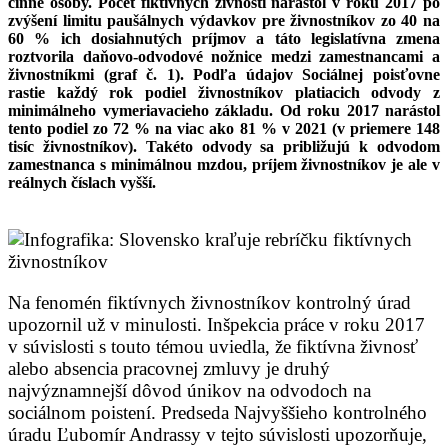
činné osoby. Počet fiktívnych živností narástol v roku 2017 po
zvýšení limitu paušálnych výdavkov pre živnostníkov zo 40 na
60 % ich dosiahnutých príjmov a táto legislatívna zmena
roztvorila daňovo-odvodové nožnice medzi zamestnancami a
živnostníkmi (graf č. 1). Podľa údajov Sociálnej poisťovne
rastie každý rok podiel živnostníkov platiacich odvody z
minimálneho vymeriavacieho základu. Od roku 2017 narástol
tento podiel zo 72 % na viac ako 81 % v 2021 (v priemere 148
tisíc živnostníkov). Takéto odvody sa približujú k odvodom
zamestnanca s minimálnou mzdou, príjem živnostníkov je ale v
reálnych číslach vyšší.
Na fenomén fiktívnych živnostníkov kontrolný úrad
upozornil už v minulosti. Inšpekcia práce v roku 2017
v súvislosti s touto témou uviedla, že fiktívna živnosť
alebo absencia pracovnej zmluvy je druhý
najvýznamnejší dôvod únikov na odvodoch na
sociálnom poistení. Predseda Najvyššieho kontrolného
úradu Ľubomír Andrassy v tejto súvislosti upozorňuje,