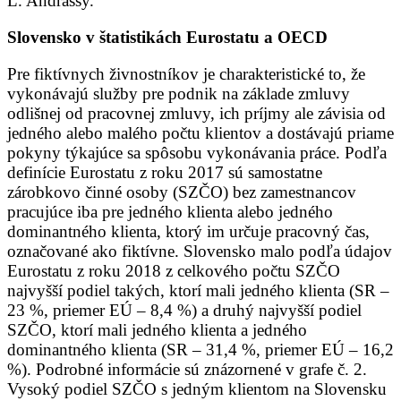
Ľ. Andrassy.
Slovensko v štatistikách Eurostatu a OECD
Pre fiktívnych živnostníkov je charakteristické to, že
vykonávajú služby pre podnik na základe zmluvy
odlišnej od pracovnej zmluvy, ich príjmy ale závisia od
jedného alebo malého počtu klientov a dostávajú priame
pokyny týkajúce sa spôsobu vykonávania práce. Podľa
definície Eurostatu z roku 2017 sú samostatne
zárobkovo činné osoby (SZČO) bez zamestnancov
pracujúce iba pre jedného klienta alebo jedného
dominantného klienta, ktorý im určuje pracovný čas,
označované ako fiktívne. Slovensko malo podľa údajov
Eurostatu z roku 2018 z celkového počtu SZČO
najvyšší podiel takých, ktorí mali jedného klienta (SR –
23 %, priemer EÚ – 8,4 %) a druhý najvyšší podiel
SZČO, ktorí mali jedného klienta a jedného
dominantného klienta (SR – 31,4 %, priemer EÚ – 16,2
%). Podrobné informácie sú znázornené v grafe č. 2.
Vysoký podiel SZČO s jedným klientom na Slovensku