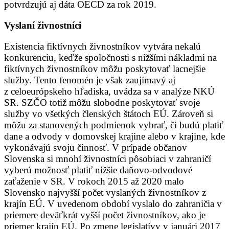
potvrdzujú aj dáta OECD za rok 2019.
Vyslaní živnostníci
Existencia fiktívnych živnostníkov vytvára nekalú
konkurenciu, keďže spoločnosti s nižšími nákladmi na
fiktívnych živnostníkov môžu poskytovať lacnejšie
služby. Tento fenomén je však zaujímavý aj
z celoeurópskeho hľadiska, uvádza sa v analýze NKÚ
SR. SZČO totiž môžu slobodne poskytovať svoje
služby vo všetkých členských štátoch EÚ. Zároveň si
môžu za stanovených podmienok vybrať, či budú platiť
dane a odvody v domovskej krajine alebo v krajine, kde
vykonávajú svoju činnosť. V prípade občanov
Slovenska si mnohí živnostníci pôsobiaci v zahraničí
vyberú možnosť platiť nižšie daňovo-odvodové
zaťaženie v SR. V rokoch 2015 až 2020 malo
Slovensko najvyšší počet vyslaných živnostníkov z
krajín EÚ. V uvedenom období vyslalo do zahraničia v
priemere deväťkrát vyšší počet živnostníkov, ako je
priemer krajín EÚ. Po zmene legislatívy v januári 2017