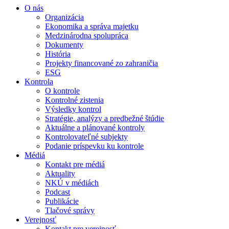
O nás
Organizácia
Ekonomika a správa majetku
Medzinárodna spolupráca
Dokumenty
História
Projekty financované zo zahraničia
ESG
Kontrola
O kontrole
Kontrolné zistenia
Výsledky kontrol
Stratégie, analýzy a predbežné štúdie
Aktuálne a plánované kontroly
Kontrolovateľné subjekty
Podanie príspevku ku kontrole
Médiá
Kontakt pre médiá
Aktuality
NKÚ v médiách
Podcast
Publikácie
Tlačové správy
Verejnosť
Kontakt pre verejnosť