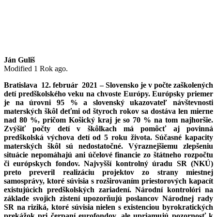
Ján Guliš
Modified 1 Rok ago.
Bratislava 12. február 2021 – Slovensko je v počte zaškolených
detí predškolského veku na chvoste Európy. Európsky priemer
je na úrovni 95 % a slovenský ukazovateľ návštevnosti
materských škôl deťmi od štyroch rokov sa dostáva len mierne
nad 80 %, pričom Košický kraj je so 70 % na tom najhoršie.
Zvýšiť počty detí v škôlkach má pomôcť aj povinná
predškolská výchova detí od 5 roku života. Súčasné kapacity
materských škôl sú nedostatočné. Výraznejšiemu zlepšeniu
situácie nepomáhajú ani účelové financie zo štátneho rozpočtu
či európskych fondov. Najvyšší kontrolný úradu SR (NKÚ)
preto preveril realizáciu projektov zo strany miestnej
samosprávy, ktoré súvisia s rozširovaním priestorových kapacít
existujúcich predškolských zariadení. Národní kontrolóri na
základe svojich zistení upozorňujú poslancov Národnej rady
SR na riziká, ktoré súvisia nielen s existenciou byrokratických
prekážok pri čerpaní eurofondov, ale upriamujú pozornosť k