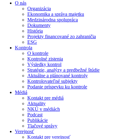
O nás
Organizácia
Ekonomika a správa majetku
Medzinárodna spolupráca
Dokumenty
História
Projekty financované zo zahraničia
ESG
Kontrola
O kontrole
Kontrolné zistenia
Výsledky kontrol
Stratégie, analýzy a predbežné štúdie
Aktuálne a plánované kontroly
Kontrolovateľné subjekty
Podanie príspevku ku kontrole
Médiá
Kontakt pre médiá
Aktuality
NKÚ v médiách
Podcast
Publikácie
Tlačové správy
Verejnosť
Kontakt pre verejnosť