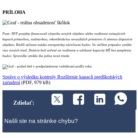
PRÍLOHA
Pozn. NFP projekty financovali výstavbu nových objektov alebo rozšírenie existujúcich
kapacít prístavbou, nadstavbou, rekonštrukciou nevyužitých priestorov či zmenou dispozície
objektov. Riešili súčasne otázku energetickej náročnosti budov. Vo väčšine prípadov vzniklo
viac nových tried. Dotácie boli určené na rozšírenie a udržanie kapacity MŠ bez zateplenia
budov. Spravidla vznikla iba jedna nová trieda.
Správe o výsledku kontroly Rozšírenie kapacít predškolských
zariadení
(PDF, 979 kB)
Zdielať:
Našli ste na stránke chybu?