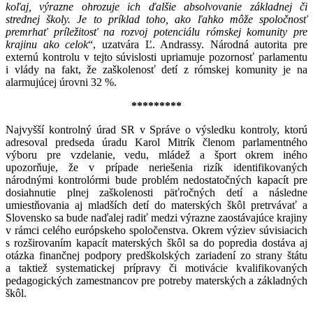
koľaj, výrazne ohrozuje ich ďalšie absolvovanie základnej či
strednej školy. Je to príklad toho, ako ľahko môže spoločnosť
premrhať príležitosť na rozvoj potenciálu rómskej komunity pre
krajinu ako celok
“, uzatvára Ľ. Andrassy. Národná autorita pre
externú kontrolu v tejto súvislosti upriamuje pozornosť parlamentu
i vlády na fakt, že zaškolenosť detí z rómskej komunity je na
alarmujúcej úrovni 32 %.
*********
Najvyšší kontrolný úrad SR v Správe o výsledku kontroly, ktorú
adresoval predseda úradu Karol Mitrík členom parlamentného
výboru pre vzdelanie, vedu, mládež a šport okrem iného
upozorňuje, že v prípade neriešenia rizík identifikovaných
národnými kontrolórmi bude problém nedostatočných kapacít pre
dosiahnutie plnej zaškolenosti päťročných detí a následne
umiestňovania aj mladších detí do materských škôl pretrvávať a
Slovensko sa bude naďalej radiť medzi výrazne zaostávajúce krajiny
v rámci celého európskeho spoločenstva. Okrem výziev súvisiacich
s rozširovaním kapacít materských škôl sa do popredia dostáva aj
otázka finančnej podpory predškolských zariadení zo strany štátu
a taktiež systematickej prípravy či motivácie kvalifikovaných
pedagogických zamestnancov pre potreby materských a základných
škôl.