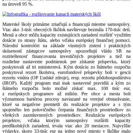
na úroveň 95 %.
Materské školy primárne zriaďujú a financujú miestne samosprávy.
Viac ako 3-tisíc obecných škôlok navštevuje bezmála 170-tisíc detí.
Mestá a obce môžu kapacity existujúcich zariadení rozšíriť využitím
dotácie zo strany štátu, alebo vďaka európskej finančnej pomoci.
Národní kontrolóri na základe vlastných zistení i praktických
skúseností zástupcov samosprávy upozorňujú vládu SR na
roztrieštenosť financovania investičných projektov a tiež na
rozdielne nastavenie podmienok pre získanie príspevku, ktorý
poskytovali až tri ministerstvá. Kým dotáciu zo štátneho rozpočtu
poskytoval rezort školstva, eurofondové príspevky boli v gescii
rezortu vnútra (OP Ľudské zdroje), resp. rezortu pôdohospodárstva
(IROP). Každý program mal inak nastavené pravidlá a kým zo
štátneho rozpočtu bolo možné získať max. 100 tisíc eur,
z európskych programov až milión. Pre obce a mesta boli
významnou bariérou procesy naviazané na verejné obstarávanie,
ktoré sa negatívne premietli do realizácie projektov a s tým
spojeného len polovičného čerpania finančných prostriedkov zo
všetkých zazmluvnených prostriedkov. Realizácia európskych
projektov, vďaka ktorým samosprávy rozšírili kapacity
predškolských zariadení, trvala viac ako 20 mesiacov. Najvyššie
výdavky, skoro 33-tisíc eur na jedno nové miesto v škôlke malo