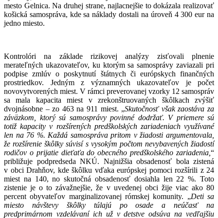
mesto Gelnica. Na druhej strane, najlacnejšie to dokázala realizovať
košická samospráva, kde sa náklady dostali na úroveň 4 300 eur na
jedno miesto.
Kontrolóri na základe rizikovej analýzy zisťovali plnenie
merateľných ukazovateľov, ku ktorým sa samosprávy zaviazali pri
podpise zmlúv o poskytnutí štátnych či európskych finančných
prostriedkov. Jedným z významných ukazovateľov je počet
novovytvorených miest. V rámci preverovanej vzorky 12 samospráv
sa mala kapacita miest v zrekonštruovaných škôlkach zvýšiť
dvojnásobne – zo 463 na 911 miest. „
Skutočnosť však zaostáva za
záväzkom, ktorý sú samosprávy povinné dodržať. V priemere sú
totiž kapacity v rozšírených predškolských zariadeniach využívané
len na 76 %. Každá samospráva pritom v žiadosti argumentovala,
že rozšírenie škôlky súvisí s vysokým počtom nevybavených žiadostí
rodičov o prijatie dieťaťa do obecného predškolského zariadenia,
“
približuje podpredseda NKÚ. Najnižšia obsadenosť bola zistená
v obci Drahňov, kde škôlku vďaka európskej pomoci rozšírili z 24
miest na 140, no skutočná obsadenosť dosiahla len 22 %. Toto
zistenie je o to závažnejšie, že v uvedenej obci žije viac ako 80
percent obyvateľov marginalizovanej rómskej komunity. „
Deti sa
miesto návštevy škôlky túlajú po osade a neúčasť na
predprimárnom vzdelávaní ich už v detstve odsúva na vedľajšiu