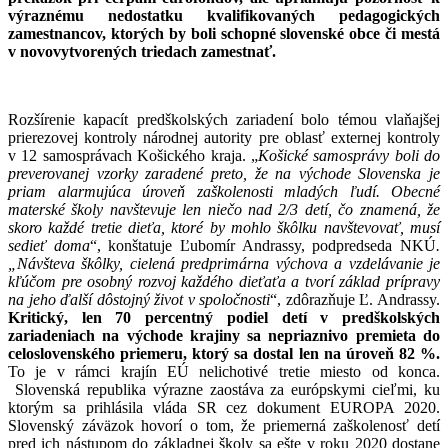
výraznému nedostatku kvalifikovaných pedagogických
zamestnancov, ktorých by boli schopné slovenské obce či mestá
v novovytvorených triedach zamestnať.
Rozšírenie kapacít predškolských zariadení bolo témou vlaňajšej
prierezovej kontroly národnej autority pre oblasť externej kontroly
v 12 samosprávach Košického kraja. „
Košické samosprávy boli do
preverovanej vzorky zaradené preto, že na východe Slovenska je
priam alarmujúca úroveň zaškolenosti mladých ľudí. Obecné
materské školy navštevuje len niečo nad 2/3 detí, čo znamená, že
skoro každé tretie dieťa, ktoré by mohlo škôlku navštevovať, musí
sedieť doma
“, konštatuje Ľubomír Andrassy, podpredseda NKÚ
.
„Návšteva škôlky, cielená predprimárna výchova a vzdelávanie je
kľúčom pre osobný rozvoj každého dieťaťa a tvorí základ prípravy
na jeho ďalší dôstojný život v spoločnosti
“, zdôrazňuje Ľ. Andrassy.
Kritický, len 70 percentný podiel detí v predškolských
zariadeniach na východe krajiny sa nepriaznivo premieta do
celoslovenského priemeru, ktorý sa dostal len na úroveň 82 %.
To je v rámci krajín EÚ nelichotivé tretie miesto od konca.
Slovenská republika výrazne zaostáva za európskymi cieľmi, ku
ktorým sa prihlásila vláda SR cez dokument EUROPA 2020.
Slovenský záväzok hovorí o tom, že priemerná zaškolenosť detí
pred ich nástupom do základnej školy sa ešte v roku 2020 dostane