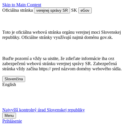
Skip to Main Content
Oficiálna stránka
SK
verejnej správy SR
eGov
Doména gov.sk je oficálna
Toto je oficiálna webová stránka orgánu verejnej moci Slovenskej
republiky. Oficiálne stránky využívajú najmä doménu gov.sk.
Táto stránka je zabezpečená
Buďte pozorní a vždy sa uistite, že zdieľate informácie iba cez
zabezpečenú webovú stránku verejnej správy SR. Zabezpečená
stránka vždy začína https:// pred názvom domény webového sídla.
Slovenčina
English
Najvyšší kontrolný úrad Slovenskej republiky
Menu
Prihlásenie