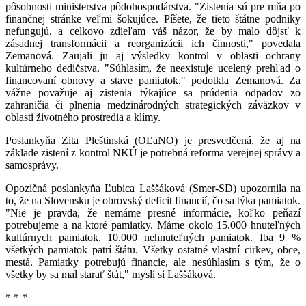
pôsobnosti ministerstva pôdohospodárstva. "Zistenia sú pre mňa po
finančnej stránke veľmi šokujúce. Píšete, že tieto štátne podniky
nefungujú, a celkovo zdieľam váš názor, že by malo dôjsť k
zásadnej transformácii a reorganizácii ich činnosti," povedala
Zemanová. Zaujali ju aj výsledky kontrol v oblasti ochrany
kultúrneho dedičstva. "Súhlasím, že neexistuje ucelený prehľad o
financovaní obnovy a stave pamiatok," podotkla Zemanová. Za
vážne považuje aj zistenia týkajúce sa prúdenia odpadov zo
zahraničia či plnenia medzinárodných strategických záväzkov v
oblasti životného prostredia a klímy.
Poslankyňa Zita Pleštinská (OĽaNO) je presvedčená, že aj na
základe zistení z kontrol NKÚ je potrebná reforma verejnej správy a
samosprávy.
Opozičná poslankyňa Ľubica Laššáková (Smer-SD) upozornila na
to, že na Slovensku je obrovský deficit financií, čo sa týka pamiatok.
"Nie je pravda, že nemáme presné informácie, koľko peňazí
potrebujeme a na ktoré pamiatky. Máme okolo 15.000 hnuteľných
kultúrnych pamiatok, 10.000 nehnuteľných pamiatok. Iba 9 %
všetkých pamiatok patrí štátu. Všetky ostatné vlastní cirkev, obce,
mestá. Pamiatky potrebujú financie, ale nesúhlasím s tým, že o
všetky by sa mal starať štát," myslí si Laššáková.
* * *