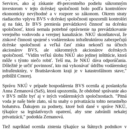
Services, ako aj získanie 49-percentného podielu súkromným
investorom v tejto dcérskej spoločnosti bolo podľa kontrolórov
ekonomicky nevýhodné a v rozpore so zákonom. Okrem straty
riadiaceho vplyvu BVS v dcérskej spoločnosti upozornili kontrolóri
aj na fakt, že BVS preniesla prevádzkovú činnosť na dcérsku
spoločnosť, ktorá nemala potrebné oprávnenie na prevádzkovanie
verejného vodovodu a verejnej kanalizácie. NKÚ skonštatoval, že
ziskové činnosti spojené s vodárenskou infraštruktúrou zabezpečujú
dcérske spoločnosti a veľká časť zisku nekončí na účtoch
akcionárov BVS, ale súkromných akcionárov dcérskych
spoločností. "Vidím veľkú úlohu NKÚ ako jedinej inštitúcie, ktorá
môže s týmto niečo robiť. Teší ma, že NKÚ dáva odporúčania.
Dôležité je určiť povinnosť, kto má vykonávať údržbu vodárenskej
infraštruktúry, v Bratislavskom kraji je v katastrofálnom stave,"
priblížil Cmorej.
Správu NKÚ v prípade hospodárenia BVS ocenila aj poslankyňa
Anna Zemanová (SaS), ktorá upozornila, že obdobné správanie ako
v BVS môže byť aj v iných vodárenských spoločnostiach. "Pitná
voda je naše biele zlato, sú tu snahy o privatizáciu tohto nerastného
bohatstva. Ďakujem za podnety, ktoré boli dané v správe NKÚ,
týkajúce sa legislatívnych opatrení, aby sme zabránili nekalej
privatizácii," podotkla Zemanová.
Tiež napríklad ocenila zistenia týkajúce sa štátnych podnikov v