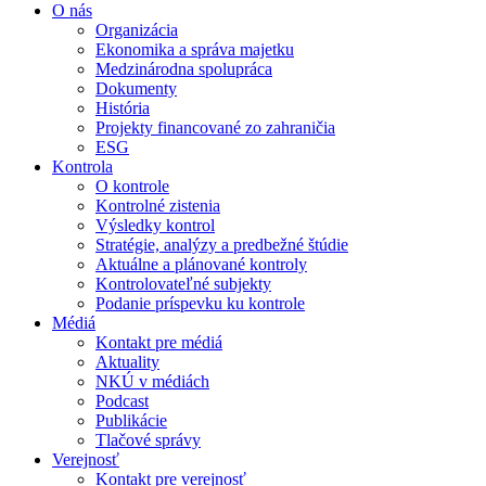
O nás
Organizácia
Ekonomika a správa majetku
Medzinárodna spolupráca
Dokumenty
História
Projekty financované zo zahraničia
ESG
Kontrola
O kontrole
Kontrolné zistenia
Výsledky kontrol
Stratégie, analýzy a predbežné štúdie
Aktuálne a plánované kontroly
Kontrolovateľné subjekty
Podanie príspevku ku kontrole
Médiá
Kontakt pre médiá
Aktuality
NKÚ v médiách
Podcast
Publikácie
Tlačové správy
Verejnosť
Kontakt pre verejnosť