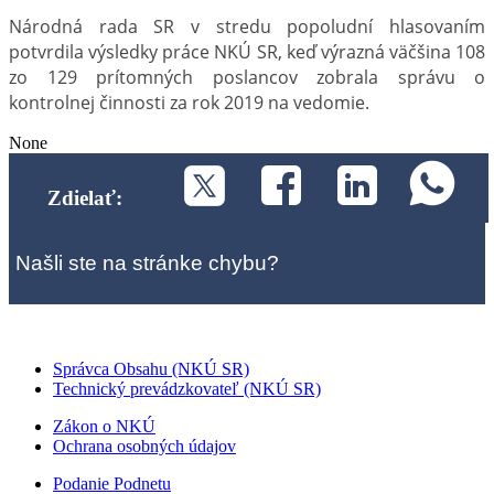
Národná rada SR v stredu popoludní hlasovaním
potvrdila výsledky práce NKÚ SR, keď výrazná väčšina 108
zo 129 prítomných poslancov zobrala správu o
kontrolnej činnosti za rok 2019 na vedomie.
None
Zdielať:
Našli ste na stránke chybu?
Správca Obsahu (NKÚ SR)
Technický prevádzkovateľ (NKÚ SR)
Zákon o NKÚ
Ochrana osobných údajov
Podanie Podnetu