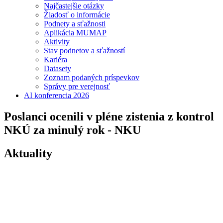
Najčastejšie otázky
Žiadosť o informácie
Podnety a sťažnosti
Aplikácia MUMAP
Aktivity
Stav podnetov a sťažností
Kariéra
Datasety
Zoznam podaných príspevkov
Správy pre verejnosť
AI konferencia 2026
Poslanci ocenili v pléne zistenia z kontrol
NKÚ za minulý rok - NKU
Aktuality