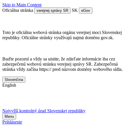
Skip to Main Content
Oficiálna stránka
SK
verejnej správy SR
eGov
Doména gov.sk je oficálna
Toto je oficiálna webová stránka orgánu verejnej moci Slovenskej
republiky. Oficiálne stránky využívajú najmä doménu gov.sk.
Táto stránka je zabezpečená
Buďte pozorní a vždy sa uistite, že zdieľate informácie iba cez
zabezpečenú webovú stránku verejnej správy SR. Zabezpečená
stránka vždy začína https:// pred názvom domény webového sídla.
Slovenčina
English
Najvyšší kontrolný úrad Slovenskej republiky
Menu
Prihlásenie