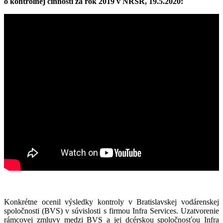
o kontrolnej činnosti za rok 2019 v NRSR, 19.5.2020:
Konkrétne ocenil výsledky kontroly v Bratislavskej vodárenskej
spoločnosti (BVS) v súvislosti s firmou Infra Services. Uzatvorenie
rámcovej zmluvy medzi BVS a jej dcérskou spoločnosťou Infra