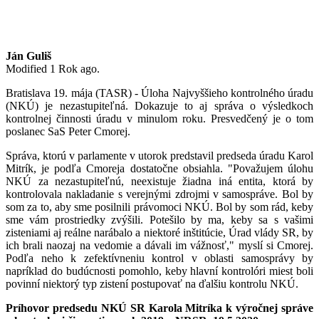
Ján Guliš
Modified 1 Rok ago.
Bratislava 19. mája (TASR) - Úloha Najvyššieho kontrolného úradu
(NKÚ) je nezastupiteľná. Dokazuje to aj správa o výsledkoch
kontrolnej činnosti úradu v minulom roku. Presvedčený je o tom
poslanec SaS Peter Cmorej.
Správa, ktorú v parlamente v utorok predstavil predseda úradu Karol
Mitrík, je podľa Cmoreja dostatočne obsiahla. "Považujem úlohu
NKÚ za nezastupiteľnú, neexistuje žiadna iná entita, ktorá by
kontrolovala nakladanie s verejnými zdrojmi v samospráve. Bol by
som za to, aby sme posilnili právomoci NKÚ. Bol by som rád, keby
sme vám prostriedky zvýšili. Potešilo by ma, keby sa s vašimi
zisteniami aj reálne narábalo a niektoré inštitúcie, Úrad vlády SR, by
ich brali naozaj na vedomie a dávali im vážnosť," myslí si Cmorej.
Podľa neho k zefektívneniu kontrol v oblasti samosprávy by
napríklad do budúcnosti pomohlo, keby hlavní kontrolóri miest boli
povinní niektorý typ zistení postupovať na ďalšiu kontrolu NKÚ.
Príhovor predsedu NKÚ SR Karola Mitríka k výročnej správe