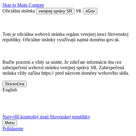
Skip to Main Content
Oficiálna stránka
SK
verejnej správy SR
eGov
Doména gov.sk je oficálna
Toto je oficiálna webová stránka orgánu verejnej moci Slovenskej
republiky. Oficiálne stránky využívajú najmä doménu gov.sk.
Táto stránka je zabezpečená
Buďte pozorní a vždy sa uistite, že zdieľate informácie iba cez
zabezpečenú webovú stránku verejnej správy SR. Zabezpečená
stránka vždy začína https:// pred názvom domény webového sídla.
Slovenčina
English
Najvyšší kontrolný úrad Slovenskej republiky
Menu
Prihlásenie