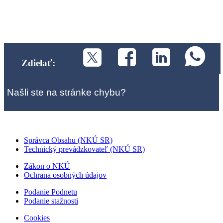
Zdielať:
Našli ste na stránke chybu?
Správca Obsahu (NKÚ SR)
Technický prevádzkovateľ (NKÚ SR)
Zákon o NKÚ
Ochrana osobných údajov
Podanie Podnetu
Podanie stažnosti
Cookies