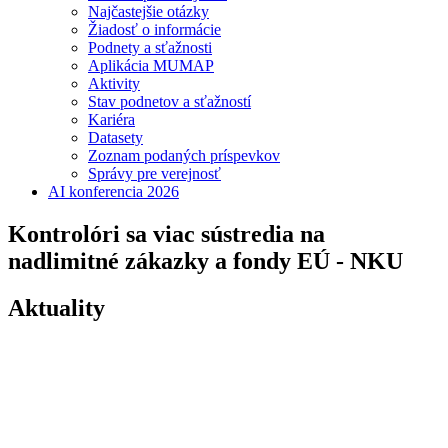
Najčastejšie otázky
Žiadosť o informácie
Podnety a sťažnosti
Aplikácia MUMAP
Aktivity
Stav podnetov a sťažností
Kariéra
Datasety
Zoznam podaných príspevkov
Správy pre verejnosť
AI konferencia 2026
Kontrolóri sa viac sústredia na
nadlimitné zákazky a fondy EÚ - NKU
Aktuality