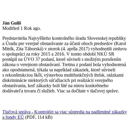
Ján Guliš
Modified 1 Rok ago.
Predstavitelia Najvyššieho kontrolného úradu Slovenskej republiky
a Úradu pre verejné obstarávanie za účasti oboch predsedov (Karol
Mitrík, Zita Táborská) v utorok (4. apríla 2017) vyhodnotili zmluvu
o spolupráci za roky 2015 a 2016. V tomto období NKÚ SR
postúpil na ÚVO 37 podaní, ktoré súviseli s možným porušením
zákona o verejnom obstarávaní. Tretina z podaní bola vyhodnotená
ako opodstatnená, týkala sa napríklad zákaziek, ktoré súviseli
s rekonštrukciou škôl, výstavbou multifunkčných ihrísk, otázkami
diskriminácie niektorých súťažiacich pri realizácii verejného
obstarávania, keď zákazky boli šité na mieru konkrétneho
dodávateľa tovaru či služieb. Viac sa dočítate v tlačovej správe.
T​​​​​​lačová správa - Kontrolóri sa viac sústredia na nadlimitné zákazky
a fondy EÚ
(PDF, 114 kB)