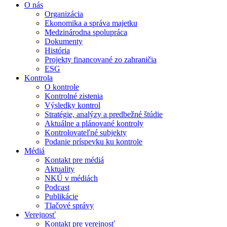
O nás
Organizácia
Ekonomika a správa majetku
Medzinárodna spolupráca
Dokumenty
História
Projekty financované zo zahraničia
ESG
Kontrola
O kontrole
Kontrolné zistenia
Výsledky kontrol
Stratégie, analýzy a predbežné štúdie
Aktuálne a plánované kontroly
Kontrolovateľné subjekty
Podanie príspevku ku kontrole
Médiá
Kontakt pre médiá
Aktuality
NKÚ v médiách
Podcast
Publikácie
Tlačové správy
Verejnosť
Kontakt pre verejnosť