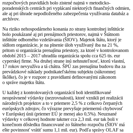
rozpočtových pravidlách bolo zistené najmä v metodicko-
poradenských centrách pri vyplácaní niektorých finančných odmien,
ale aj pri úhrade nepodloženého zabezpečenia využívania databáz a
archívov.
Na riziko nehospodárneho konania zo strany kontrolnej inštitúcie
bolo poukázané aj pri prenájmoch priestorov, najmä v Štátnom
inštitúte odborného vzdelávania (ŠIOV). Majetok štátu, ktorý je
sídlom organizácie, je na plnenie úloh využívaný iba na 21 %,
pritom si organizácia prenajíma priestory, za ktoré v kontrolovanom
období 2015 – 2017 uhradila organizácia spolu cca 625 tis. eur
cyperskej firme. Na druhej strane inú nehnuteľnosť, ktorú vlastní,
17 rokov nevyužíva a tá chátra. ŠPÚ zas prenajíma budovu iba za
prevádzkové náklady podnikateľskému subjektu (súkromnej
škôlke), čo je v rozpore z pravidlami definovanými zákonom
o správe majetku štátu.
U každej z kontrolovaných organizácií boli identifikované
neoprávnené výdavky (nezrovnalosti), ktoré vznikli pri realizácii
národných projektov a to v priemere 2,5 % z celkovo čerpaných
európskych zdrojov, čo výrazne prevyšuje priemernú chybovosť
v Európskej únii (priemer EÚ je menej ako 0,5%). Neuznané
výdavky v celkovej hodnote takmer cca 2,3 mil. eur tak boli v
konečnom dôsledku financované zo štátneho rozpočtu (ŠIOV má
ešte povinnosť vrátiť sumu 1,1 mil. eur). Podľa správy OLAF sa