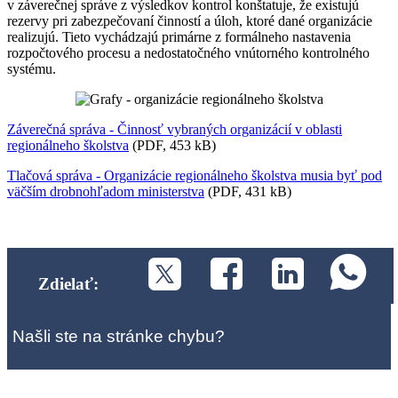
v záverečnej správe z výsledkov kontrol konštatuje, že existujú
rezervy pri zabezpečovaní činností a úloh, ktoré dané organizácie
realizujú. Tieto vychádzajú primárne z formálneho nastavenia
rozpočtového procesu a nedostatočného vnútorného kontrolného
systému.
Záverečná správa - Činnosť vybraných organizácií v oblasti
regionálneho školstva
(PDF, 453 kB)
Tlačová správa - Organizácie regionálneho školstva musia byť pod
väčším drobnohľadom ministerstva
(PDF, 431 kB)
Zdielať:
Našli ste na stránke chybu?