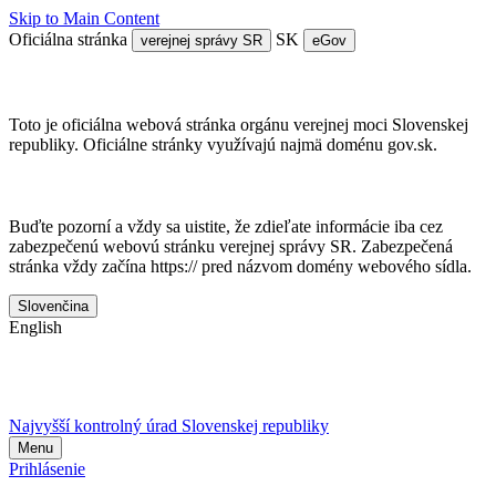
Skip to Main Content
Oficiálna stránka
SK
verejnej správy SR
eGov
Doména gov.sk je oficálna
Toto je oficiálna webová stránka orgánu verejnej moci Slovenskej
republiky. Oficiálne stránky využívajú najmä doménu gov.sk.
Táto stránka je zabezpečená
Buďte pozorní a vždy sa uistite, že zdieľate informácie iba cez
zabezpečenú webovú stránku verejnej správy SR. Zabezpečená
stránka vždy začína https:// pred názvom domény webového sídla.
Slovenčina
English
Najvyšší kontrolný úrad Slovenskej republiky
Menu
Prihlásenie