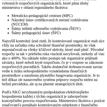
vybraných rozpočtových organizáciách, ktoré plnia úlohy
ministerstva v oblasti regionálneho školstva:
Metodicko-pedagogické centrum (MPC)
Národný ústav certifikovaných meraní vzdelávania
(NÚCEM)
Štátny inštitút odborného vzdelávania (ŠIOV)
Štátny pedagogický ústav (ŠPÚ)
Najvyšší kontrolný úrad zistil, že kontrolované organizácie mali síce
vždy na začiatku roka schválené finančné prostriedky, tie však
nepostačovali na všetky kľúčové aktivity, ktoré mali plniť. Pôvodné
rozpočty sa tak v priebehu roka viackrát navyšovali, niekedy až viac
ako o 400%. Na základe tohto postupu tak organizácie prijímali
záväzky, ktoré neboli kryté rozpočtom, čo je v rozpore so zákonom
rozpočtových pravidlách. Takéto dodatočné dofinancovanie naviac
vedie k riziku nehospodárneho vynakladania finančných
prostriedkov a narušenia plynulého fungovania organizácie. Je to
tiež dôkaz zle nastaveného systému prípravy rozpočtu nielen na
bežnú prevádzku, ale aj na plnenie strategických úloh.
Podľa NKÚ nevyhnutným predpokladom efektívnejšieho
hospodárenia každej z týchto organizácií je zabezpečenie
koncepčného procesu rozpočtovania. Ministerstvo školstva z pozície
zriaďovateľa pomáhalo kontrolovaným subjektom z finančného