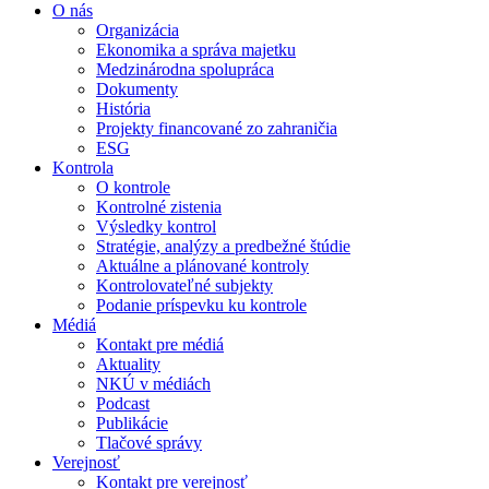
O nás
Organizácia
Ekonomika a správa majetku
Medzinárodna spolupráca
Dokumenty
História
Projekty financované zo zahraničia
ESG
Kontrola
O kontrole
Kontrolné zistenia
Výsledky kontrol
Stratégie, analýzy a predbežné štúdie
Aktuálne a plánované kontroly
Kontrolovateľné subjekty
Podanie príspevku ku kontrole
Médiá
Kontakt pre médiá
Aktuality
NKÚ v médiách
Podcast
Publikácie
Tlačové správy
Verejnosť
Kontakt pre verejnosť