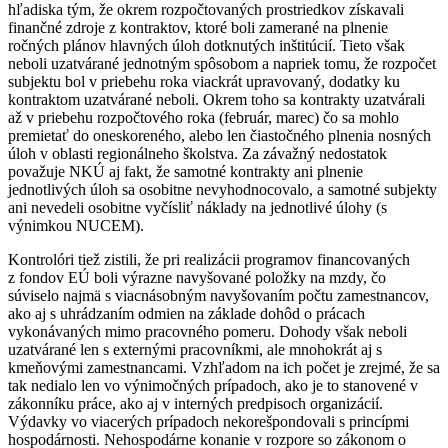
hľadiska tým, že okrem rozpočtovaných prostriedkov získavali
finančné zdroje z kontraktov, ktoré boli zamerané na plnenie
ročných plánov hlavných úloh dotknutých inštitúcií. Tieto však
neboli uzatvárané jednotným spôsobom a napriek tomu, že rozpočet
subjektu bol v priebehu roka viackrát upravovaný, dodatky ku
kontraktom uzatvárané neboli. Okrem toho sa kontrakty uzatvárali
až v priebehu rozpočtového roka (február, marec) čo sa mohlo
premietať do oneskoreného, alebo len čiastočného plnenia nosných
úloh v oblasti regionálneho školstva. Za závažný nedostatok
považuje NKÚ aj fakt, že samotné kontrakty ani plnenie
jednotlivých úloh sa osobitne nevyhodnocovalo, a samotné subjekty
ani nevedeli osobitne vyčísliť náklady na jednotlivé úlohy (s
výnimkou NUCEM).
Kontrolóri tiež zistili, že pri realizácii programov financovaných
z fondov EÚ boli výrazne navyšované položky na mzdy, čo
súviselo najmä s viacnásobným navyšovaním počtu zamestnancov,
ako aj s uhrádzaním odmien na základe dohôd o prácach
vykonávaných mimo pracovného pomeru. Dohody však neboli
uzatvárané len s externými pracovníkmi, ale mnohokrát aj s
kmeňovými zamestnancami. Vzhľadom na ich počet je zrejmé, že sa
tak nedialo len vo výnimočných prípadoch, ako je to stanovené v
zákonníku práce, ako aj v interných predpisoch organizácií.
Výdavky vo viacerých prípadoch nekorešpondovali s princípmi
hospodárnosti. Nehospodárne konanie v rozpore so zákonom o