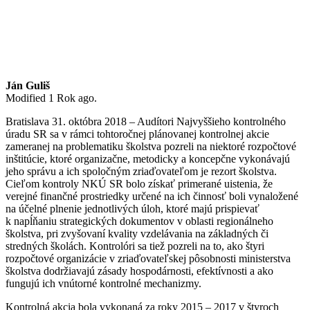
Ján Guliš
Modified 1 Rok ago.
Bratislava 31. októbra 2018 – Audítori Najvyššieho kontrolného
úradu SR sa v rámci tohtoročnej plánovanej kontrolnej akcie
zameranej na problematiku školstva pozreli na niektoré rozpočtové
inštitúcie, ktoré organizačne, metodicky a koncepčne vykonávajú
jeho správu a ich spoločným zriaďovateľom je rezort školstva.
Cieľom kontroly NKÚ SR bolo získať primerané uistenia, že
verejné finančné prostriedky určené na ich činnosť boli vynaložené
na účelné plnenie jednotlivých úloh, ktoré majú prispievať
k napĺňaniu strategických dokumentov v oblasti regionálneho
školstva, pri zvyšovaní kvality vzdelávania na základných či
stredných školách. Kontrolóri sa tiež pozreli na to, ako štyri
rozpočtové organizácie v zriaďovateľskej pôsobnosti ministerstva
školstva dodržiavajú zásady hospodárnosti, efektívnosti a ako
fungujú ich vnútorné kontrolné mechanizmy.
Kontrolná akcia bola vykonaná za roky 2015 – 2017 v štyroch