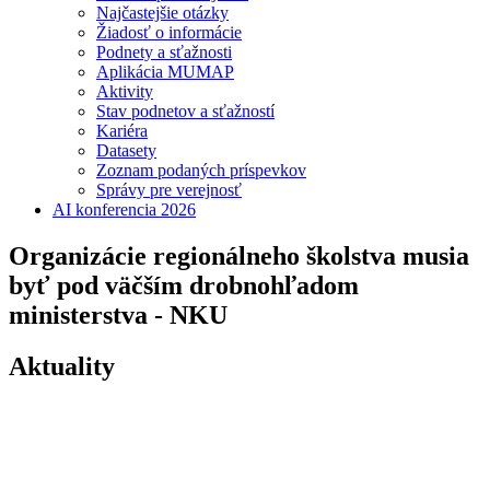
Najčastejšie otázky
Žiadosť o informácie
Podnety a sťažnosti
Aplikácia MUMAP
Aktivity
Stav podnetov a sťažností
Kariéra
Datasety
Zoznam podaných príspevkov
Správy pre verejnosť
AI konferencia 2026
Organizácie regionálneho školstva musia
byť pod väčším drobnohľadom
ministerstva - NKU
Aktuality