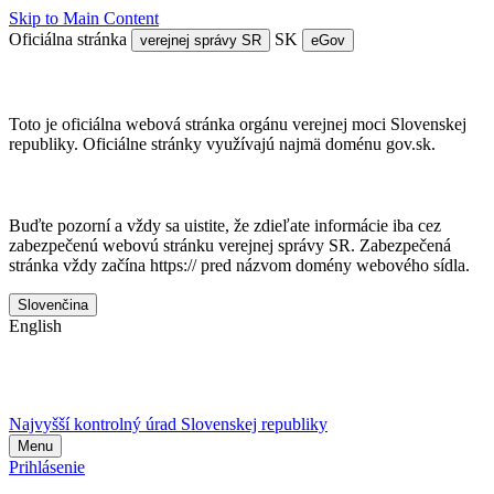
Skip to Main Content
Oficiálna stránka
SK
verejnej správy SR
eGov
Doména gov.sk je oficálna
Toto je oficiálna webová stránka orgánu verejnej moci Slovenskej
republiky. Oficiálne stránky využívajú najmä doménu gov.sk.
Táto stránka je zabezpečená
Buďte pozorní a vždy sa uistite, že zdieľate informácie iba cez
zabezpečenú webovú stránku verejnej správy SR. Zabezpečená
stránka vždy začína https:// pred názvom domény webového sídla.
Slovenčina
English
Najvyšší kontrolný úrad Slovenskej republiky
Menu
Prihlásenie