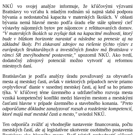
NKÚ vo svojej analýze informuje, že kľúčovými výzvami
Bratislavy vo vzťahu k mladým rodinám sú najmä slabá podpora
bývania a nedostatočná kapacita v materských školách. V oblasti
bývania nemá hlavné mesto podľa úradu ešte stále splnený cieľ
výstavby nájomných bytov pre nájomcov z reštituovaných domov.
"V materských školách sa zvyšuje tlak na kapacitné možnosti, ktorý
bude v blízkom horizonte narastať a následne sa prenesie aj na
základné školy. Pri získavaní zdrojov na riešenie týchto výziev z
európskych štrukturálnych a investičných fondov má Bratislava v
rámci SR znevýhodnené postavenie,"
upozornil NKÚ. Ako tvrdí,
dodatočný zdrojový potenciál možno vytvoriť aj reformou
miestnych daní.
Bratislavčan je podľa analýzy úradu považovaný za obyvateľa
mesta aj mestskej časti, avšak v niektorých prípadoch nevie priamo
ovplyvňovať dianie v susednej mestskej časti, aj keď sa ho priamo
týka. V kľúčovej téme územného a udržateľného rozvoja mesta
vzniká kompetenčný konflikt medzi hlavným mestom a mestskými
časťami hlavne v prípade územného a stavebného konania.
"Preto
odporúčame dôkladne zanalyzovať rozsah a rozdelenie kompetencií,
ktoré majú mať mestské časti a mesto,"
uviedol NKÚ.
Ten odporúča zvážiť aj vhodnejšie nastavenie financovania, počtu
mestských častí, ale aj legislatívne ukotvenie osobitného postavenia