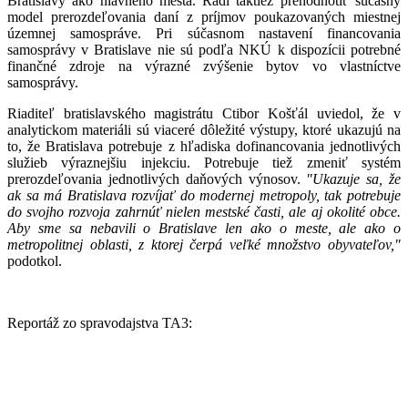
Bratislavy ako hlavného mesta. Radí taktiež prehodnotiť súčasný
model prerozdeľovania daní z príjmov poukazovaných miestnej
územnej samospráve. Pri súčasnom nastavení financovania
samosprávy v Bratislave nie sú podľa NKÚ k dispozícii potrebné
finančné zdroje na výrazné zvýšenie bytov vo vlastníctve
samosprávy.
Riaditeľ bratislavského magistrátu Ctibor Košťál uviedol, že v
analytickom materiáli sú viaceré dôležité výstupy, ktoré ukazujú na
to, že Bratislava potrebuje z hľadiska dofinancovania jednotlivých
služieb výraznejšiu injekciu. Potrebuje tiež zmeniť systém
prerozdeľovania jednotlivých daňových výnosov.
"Ukazuje sa, že
ak sa má Bratislava rozvíjať do modernej metropoly, tak potrebuje
do svojho rozvoja zahrnúť nielen mestské časti, ale aj okolité obce.
Aby sme sa nebavili o Bratislave len ako o meste, ale ako o
metropolitnej oblasti, z ktorej čerpá veľké množstvo obyvateľov,"
podotkol.
Reportáž zo spravodajstva TA3: