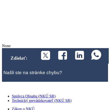
None
Zdielať:
Našli ste na stránke chybu?
Správca Obsahu (NKÚ SR)
Technický prevádzkovateľ (NKÚ SR)
Zákon o NKÚ