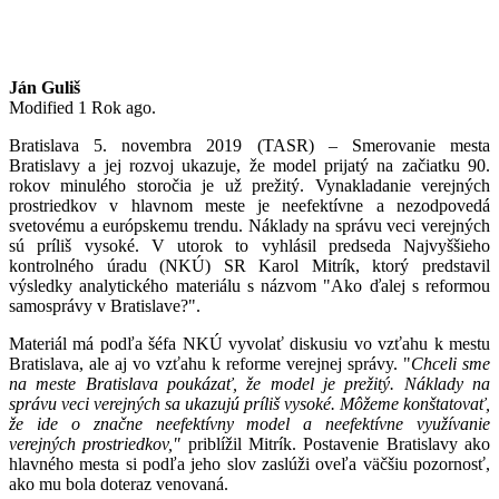
Ján Guliš
Modified 1 Rok ago.
Bratislava 5. novembra 2019 (TASR) – Smerovanie mesta
Bratislavy a jej rozvoj ukazuje, že model prijatý na začiatku 90.
rokov minulého storočia je už prežitý. Vynakladanie verejných
prostriedkov v hlavnom meste je neefektívne a nezodpovedá
svetovému a európskemu trendu. Náklady na správu veci verejných
sú príliš vysoké. V utorok to vyhlásil predseda Najvyššieho
kontrolného úradu (NKÚ) SR Karol Mitrík, ktorý predstavil
výsledky analytického materiálu s názvom "Ako ďalej s reformou
samosprávy v Bratislave?".
Materiál má podľa šéfa NKÚ vyvolať diskusiu vo vzťahu k mestu
Bratislava, ale aj vo vzťahu k reforme verejnej správy. "
Chceli sme
na meste Bratislava poukázať, že model je prežitý. Náklady na
správu veci verejných sa ukazujú príliš vysoké. Môžeme konštatovať,
že ide o značne neefektívny model a neefektívne využívanie
verejných prostriedkov,"
priblížil Mitrík. Postavenie Bratislavy ako
hlavného mesta si podľa jeho slov zaslúži oveľa väčšiu pozornosť,
ako mu bola doteraz venovaná.