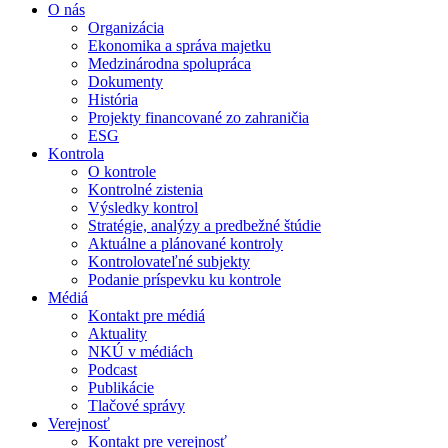
O nás
Organizácia
Ekonomika a správa majetku
Medzinárodna spolupráca
Dokumenty
História
Projekty financované zo zahraničia
ESG
Kontrola
O kontrole
Kontrolné zistenia
Výsledky kontrol
Stratégie, analýzy a predbežné štúdie
Aktuálne a plánované kontroly
Kontrolovateľné subjekty
Podanie príspevku ku kontrole
Médiá
Kontakt pre médiá
Aktuality
NKÚ v médiách
Podcast
Publikácie
Tlačové správy
Verejnosť
Kontakt pre verejnosť