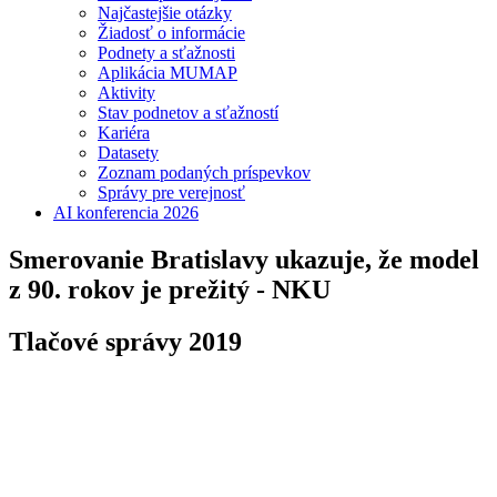
Najčastejšie otázky
Žiadosť o informácie
Podnety a sťažnosti
Aplikácia MUMAP
Aktivity
Stav podnetov a sťažností
Kariéra
Datasety
Zoznam podaných príspevkov
Správy pre verejnosť
AI konferencia 2026
Smerovanie Bratislavy ukazuje, že model
z 90. rokov je prežitý - NKU
Tlačové správy 2019