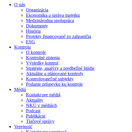
O nás
Organizácia
Ekonomika a správa majetku
Medzinárodna spolupráca
Dokumenty
História
Projekty financované zo zahraničia
ESG
Kontrola
O kontrole
Kontrolné zistenia
Výsledky kontrol
Stratégie, analýzy a predbežné štúdie
Aktuálne a plánované kontroly
Kontrolovateľné subjekty
Podanie príspevku ku kontrole
Médiá
Kontakt pre médiá
Aktuality
NKÚ v médiách
Podcast
Publikácie
Tlačové správy
Verejnosť
Kontakt pre verejnosť