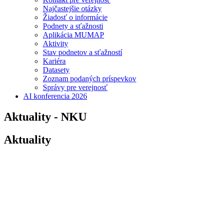
Najčastejšie otázky
Žiadosť o informácie
Podnety a sťažnosti
Aplikácia MUMAP
Aktivity
Stav podnetov a sťažností
Kariéra
Datasety
Zoznam podaných príspevkov
Správy pre verejnosť
AI konferencia 2026
Aktuality - NKU
Aktuality